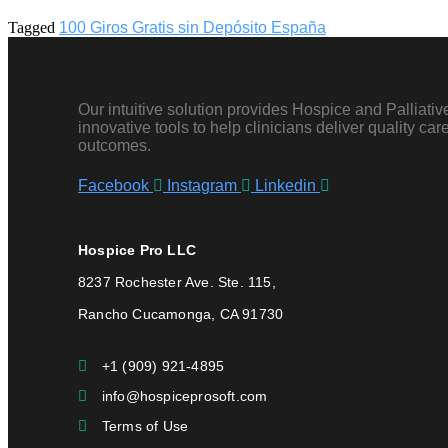
Tagged
100 Giros Gratis sin Depósito España
Our intuitive solution provides Hospice and Palliati
innovative tools to help clinicians deliver quality ca
outcomes.
Facebook
Instagram
Linkedin
Hospice Pro LLC
8237 Rochester Ave. Ste. 115,
Rancho Cucamonga, CA 91730
+1 (909) 921-4895
info@hospiceprosoft.com
Terms of Use