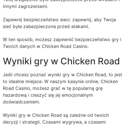
innymi zagrożeniami.
Zapewnij bezpieczeństwo sieci: zapewnij, aby Twoja
sieć była zabezpieczona przed atakami.
W ten sposób, możesz zapewnić bezpieczeństwo gry i
Twoich danych w Chicken Road Casino.
Wyniki gry w Chicken Road
Jeśli chcesz poznać wyniki gry w Chicken Road, to jest
to idealne miejsce. W naszym kasynie online, Chicken
Road Casino, możesz grać w tę popularną grę
hazardową i cieszyć się jej emocjonalnym
doświadczeniem.
Wyniki gry w Chicken Road są zależne od twoich
decyzji i strategii. Czasami wygrywa, a czasami