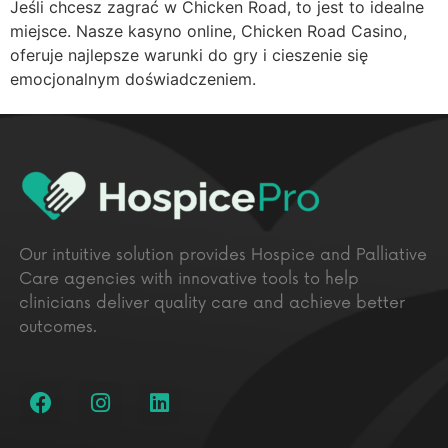
Jeśli chcesz zagrać w Chicken Road, to jest to idealne
miejsce. Nasze kasyno online, Chicken Road Casino,
oferuje najlepsze warunki do gry i cieszenie się
emocjonalnym doświadczeniem.
Our intuitive solution provides Hospice and Palliative
Care agencies with innovative tools to help
clinicians deliver quality care and achieve better
outcomes.