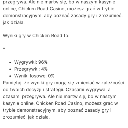
przegrywa. Ale nie martw się, bo w naszym kasynie
online, Chicken Road Casino, możesz grać w trybie
demonstracyjnym, aby poznać zasady gry i zrozumieć,
jak działa.
Wyniki gry w Chicken Road to:
*
Wygrywki: 96%
Przegrywki: 4%
Wyniki losowe: 0%
Pamiętaj, że wyniki gry mogą się zmieniać w zależności
od twoich decyzji i strategii. Czasami wygrywa, a
czasami przegrywa. Ale nie martw się, bo w naszym
kasynie online, Chicken Road Casino, możesz grać w
trybie demonstracyjnym, aby poznać zasady gry i
zrozumieć, jak działa.