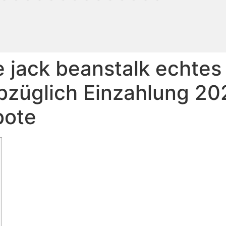
e jack beanstalk echtes
bzüglich Einzahlung 20
bote