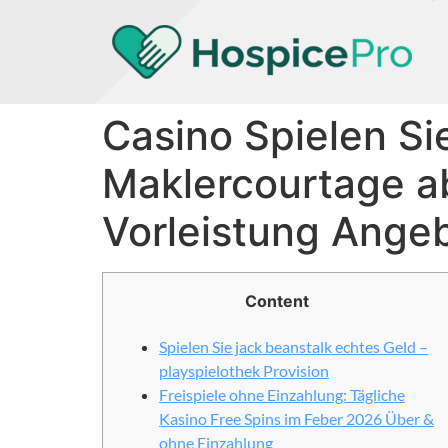
Casino Spielen Si
Maklercourtage a
Vorleistung Ange
Content
Spielen Sie jack beanstalk echtes Geld –
playspielothek Provision
Freispiele ohne Einzahlung: Tägliche
Kasino Free Spins im Feber 2026 Über &
ohne Einzahlung