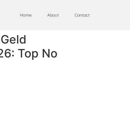
Home
About
Contact
 Geld
26: Top No