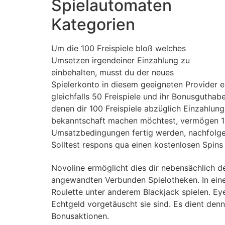
Spielautomaten
Kategorien
Um die 100 Freispiele bloß welches
Umsetzen irgendeiner Einzahlung zu
einbehalten, musst du der neues
Spielerkonto in diesem geeigneten Provider 
gleichfalls 50 Freispiele und ihr Bonusguthab
denen dir 100 Freispiele abzüglich Einzahlung
bekanntschaft machen möchtest, vermögen 100
Umsatzbedingungen fertig werden, nachfolgen
Solltest respons qua einen kostenlosen Spins
Novoline ermöglicht dies dir nebensächlich de
angewandten Verbunden Spielotheken. In eine
Roulette unter anderem Blackjack spielen. Eye
Echtgeld vorgetäuscht sie sind. Es dient den
Bonusaktionen.