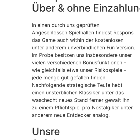
Über & ohne Einzahlu
In einen durch uns geprüften
Angeschlossen Spielhallen findest Respons
das Game auch within der kostenlosen
unter anderem unverbindlichen Fun Version.
Im Probe besitzen uns insbesondere unser
vielen verschiedenen Bonusfunktionen –
wie gleichfalls etwa unser Risikospiele –
jede menge gut gefallen finden.
Nachfolgende strategische Teufe hebt
einen unsterblichen Klassiker unter das
waschecht neues Stand ferner gewalt ihn
zu einem Pflichtspiel pro Nostalgiker unter
anderem neue Entdecker analog.
Unsre