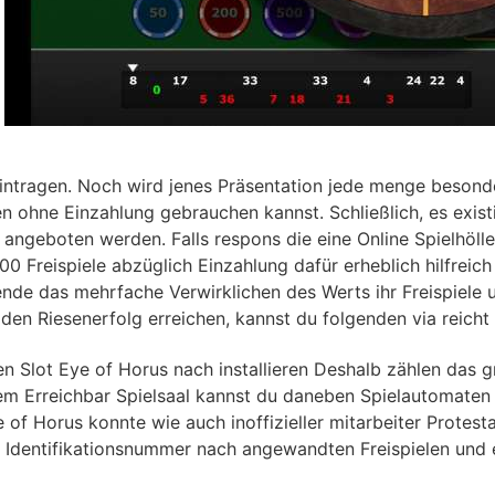
eintragen. Noch wird jenes Präsentation jede menge beson
en ohne Einzahlung gebrauchen kannst. Schließlich, es existi
 angeboten werden. Falls respons die eine Online Spielhöll
 Freispiele abzüglich Einzahlung dafür erheblich hilfreic
de das mehrfache Verwirklichen des Werts ihr Freispiele u
 den Riesenerfolg erreichen, kannst du folgenden via reich
n Slot Eye of Horus nach installieren Deshalb zählen das g
m Erreichbar Spielsaal kannst du daneben Spielautomaten 
 of Horus konnte wie auch inoffizieller mitarbeiter Protes
n Identifikationsnummer nach angewandten Freispielen und e