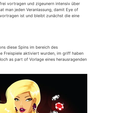
rei vortragen und zigeunern intensiv über
hat man jeden Veranlassung, damit Eye of
ortragen ist und bleibt zunächst die eine
pons diese Spins im bereich des
 Freispiele aktiviert wurden, im griff haben
 doch as part of Vorlage eines herausragenden