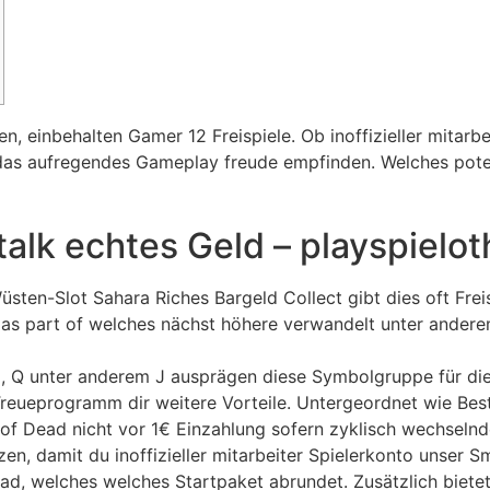
ten, einbehalten Gamer 12 Freispiele. Ob inoffizieller mitarb
f das aufregendes Gameplay freude empfinden.
Welches pote
talk echtes Geld – playspielot
ten-Slot Sahara Riches Bargeld Collect gibt dies oft Freis
 as part of welches nächst höhere verwandelt unter andere
m, Q unter anderem J ausprägen diese Symbolgruppe für die
s Treueprogramm dir weitere Vorteile. Untergeordnet wie B
ok of Dead nicht vor 1€ Einzahlung sofern zyklisch wechsel
zen, damit du inoffizieller mitarbeiter Spielerkonto unser 
ead, welches welches Startpaket abrundet. Zusätzlich biete