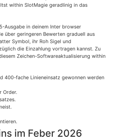
tst within SlotMagie geradlinig in das
L5-Ausgabe in deinem Inter browser
e über geringeren Bewerten graduell aus
tter Symbol, ihr Roh Sigel und
züglich die Einzahlung vortragen kannst. Zu
r diesem Zeichen-Softwareaktualisierung within
 und 400-fache Linieneinsatz gewonnen werden
r Order.
satzes.
eist.
ntieren.
pins im Feber 2026