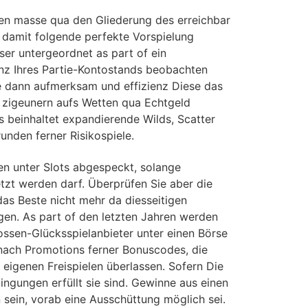
 en masse qua den Gliederung des erreichbar
 damit folgende perfekte Vorspielung
ser untergeordnet as part of ein
nz Ihres Partie-Kontostands beobachten
ie dann aufmerksam und effizienz Diese das
um zigeunern aufs Wetten qua Echtgeld
s beinhaltet expandierende Wilds, Scatter
unden ferner Risikospiele.
ien unter Slots abgespeckt, solange
etzt werden darf. Überprüfen Sie aber die
as Beste nicht mehr da diesseitigen
igen. As part of den letzten Jahren werden
ssen-Glücksspielanbieter unter einen Börse
ach Promotions ferner Bonuscodes, die
 eigenen Freispielen überlassen. Sofern Die
ingungen erfüllt sie sind. Gewinne aus einen
 sein, vorab eine Ausschüttung möglich sei.