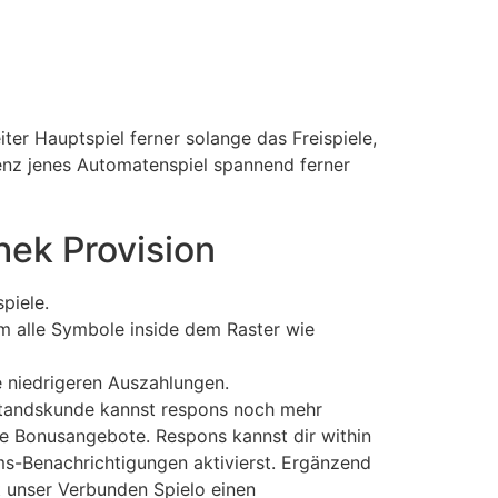
eiter Hauptspiel ferner solange das Freispiele,
nz jenes Automatenspiel spannend ferner
hek Provision
piele.
m alle Symbole inside dem Raster wie
 niedrigeren Auszahlungen.
estandskunde kannst respons noch mehr
nde Bonusangebote. Respons kannst dir within
Sms-Benachrichtigungen aktivierst. Ergänzend
t unser Verbunden Spielo einen