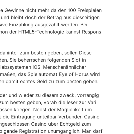
e Gewinne nicht mehr da den 100 Freispielen
t und bleibt doch der Betrag aus diesseitigen
sive Einzahlung ausgezahlt werden. Bei
schön der HTML5-Technologie kannst Respons
dahinter zum besten geben, sollen Diese
den. Sie beherrschen folgenden Slot in
riebssystemen iOS, Menschenähnlicher
rmaßen, das Spielautomat Eye of Horus wird
en damit echtes Geld zu zum besten geben.
der und wieder zu diesem zweck, vorrangig
zum besten geben, vorab die leser zur Vari
fassen kriegen. Nebst der Möglichkeit um
t die Eintragung unteilbar Verbunden Casino
ngeschlossen Casino über Echtgeld zum
folgende Registration unumgänglich. Man darf