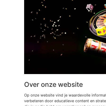
Over onze website
Op onze website vind je waardevolle informat
verbeteren door educatieve content en strate