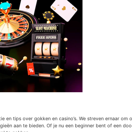
ie en tips over gokken en casino’s. We streven ernaar om 
gieën aan te bieden. Of je nu een beginner bent of een do