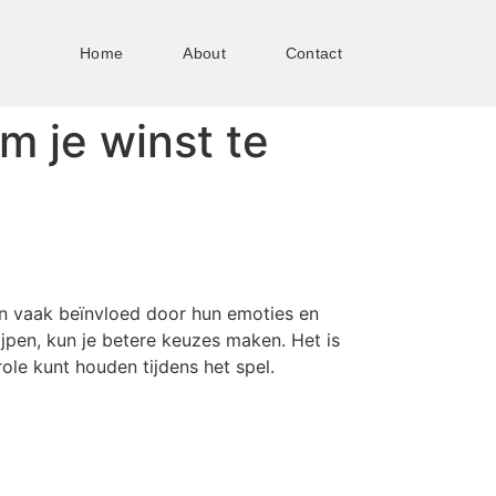
Home
About
Contact
m je winst te
en vaak beïnvloed door hun emoties en
pen, kun je betere keuzes maken. Het is
le kunt houden tijdens het spel.