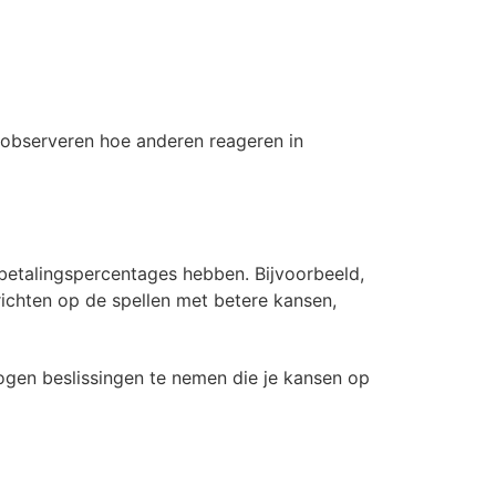
 observeren hoe anderen reageren in
itbetalingspercentages hebben. Bijvoorbeeld,
richten op de spellen met betere kansen,
wogen beslissingen te nemen die je kansen op