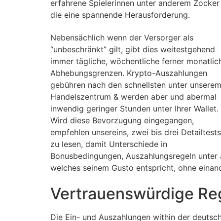
erfahrene Spielerinnen unter anderem Zocker
die eine spannende Herausforderung.
Nebensächlich wenn der Versorger als
“unbeschränkt” gilt, gibt dies weitestgehend
immer tägliche, wöchentliche ferner monatlic
Abhebungsgrenzen. Krypto-Auszahlungen
gebühren nach den schnellsten unter unsere
Handelszentrum & werden aber und abermal
inwendig geringer Stunden unter Ihrer Wallet.
Wird diese Bevorzugung eingegangen,
empfehlen unsereins, zwei bis drei Detailtests
zu lesen, damit Unterschiede in
Bonusbedingungen, Auszahlungsregeln unter a
welches seinem Gusto entspricht, ohne eina
Vertrauenswürdige Regi
Die Ein- und Auszahlungen within der deutsch