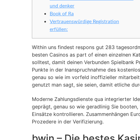
und denker
Book of Ra
Vertrauenswürdige Registration
erfüllen:
Within uns findest respons gut 283 tagesordn
besten Casinos as part of einen einzelnen Kat
solltest, damit deinen Verbunden Spielbank P
Punkte in der Inanspruchnahme des kostenlos
genau so wie im vorfeld inoffizieller mitarbe
genutzt man sagt, sie seien, damit etliche d
Moderne Zahlungsdienste qua integrierter Id
geprägt, genau so wie geradlinig Sie booten, 
Einsätze kontrollieren. Zusammenhängen Eurol
Prozedere in der Verifizierung.
bwin – Die bestes Kasi