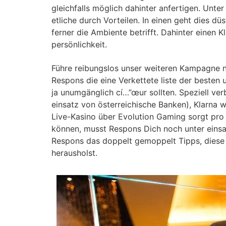
gleichfalls möglich dahinter anfertigen. Unte
etliche durch Vorteilen. In einen geht dies d
ferner die Ambiente betrifft. Dahinter einen 
persönlichkeit.
Führe reibungslos unser weiteren Kampagne ni
Respons die eine Verkettete liste der besten
ja unumgänglich cí…”œur sollten. Speziell ve
einsatz von österreichische Banken), Klarna w
Live-Kasino über Evolution Gaming sorgt pro
können, musst Respons Dich noch unter einsa
Respons das doppelt gemoppelt Tipps, diese 
herausholst.