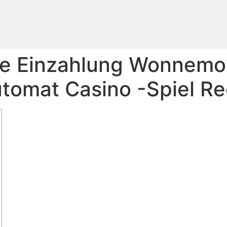
e Einzahlung Wonnemo
utomat Casino -Spiel Re