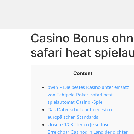
Casino Bonus ohn
safari heat spiela
Content
bwin – Die bestes Kasino unter einsatz
von Echtgeld Poker: safari heat
spielautomat Casino -Spiel
Das Datenschutz auf neuesten
europäischen Standards
Unsere 13 Kriterien je seriöse
Erreichbar Casinos in Land der dichter