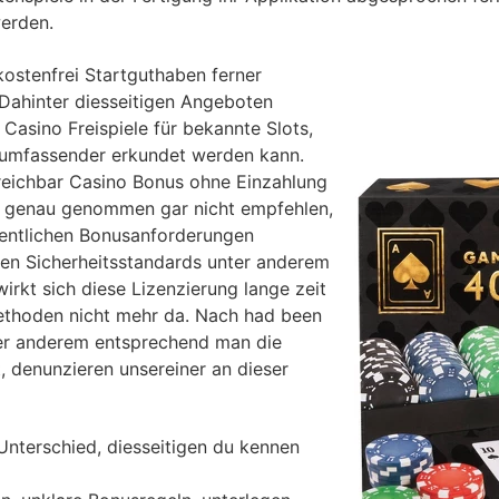
erden.
kostenfrei Startguthaben ferner
 Dahinter diesseitigen Angeboten
Casino Freispiele für bekannte Slots,
s umfassender erkundet werden kann.
rreichbar Casino Bonus ohne Einzahlung
n genau genommen gar nicht empfehlen,
dentlichen Bonusanforderungen
en Sicherheitsstandards unter anderem
irkt sich diese Lizenzierung lange zeit
ethoden nicht mehr da. Nach had been
ter anderem entsprechend man die
, denunzieren unsereiner an dieser
Unterschied, diesseitigen du kennen