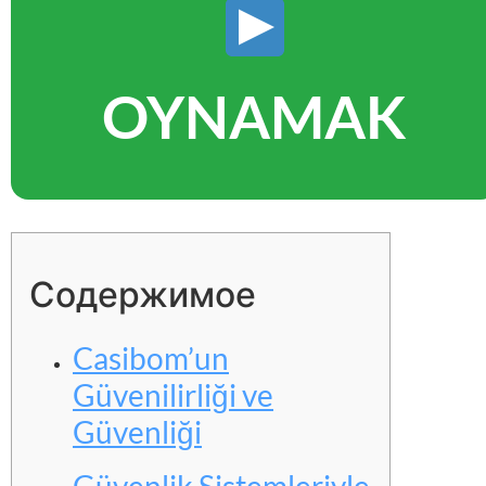
OYNAMAK
Содержимое
Casibom’un
Güvenilirliği ve
Güvenliği
Güvenlik Sistemleriyle