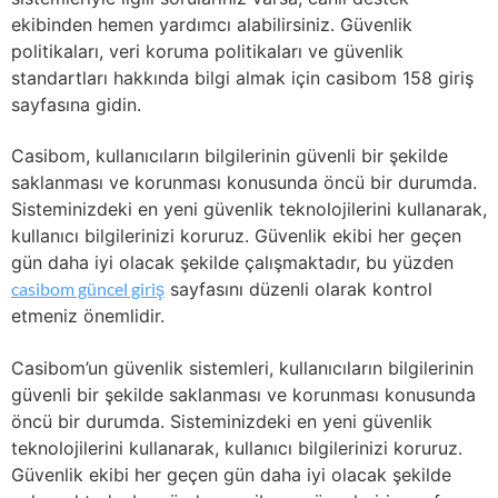
ekibinden hemen yardımcı alabilirsiniz. Güvenlik
politikaları, veri koruma politikaları ve güvenlik
standartları hakkında bilgi almak için casibom 158 giriş
sayfasına gidin.
Casibom, kullanıcıların bilgilerinin güvenli bir şekilde
saklanması ve korunması konusunda öncü bir durumda.
Sisteminizdeki en yeni güvenlik teknolojilerini kullanarak,
kullanıcı bilgilerinizi koruruz. Güvenlik ekibi her geçen
gün daha iyi olacak şekilde çalışmaktadır, bu yüzden
casibom güncel giriş
sayfasını düzenli olarak kontrol
etmeniz önemlidir.
Casibom’un güvenlik sistemleri, kullanıcıların bilgilerinin
güvenli bir şekilde saklanması ve korunması konusunda
öncü bir durumda. Sisteminizdeki en yeni güvenlik
teknolojilerini kullanarak, kullanıcı bilgilerinizi koruruz.
Güvenlik ekibi her geçen gün daha iyi olacak şekilde