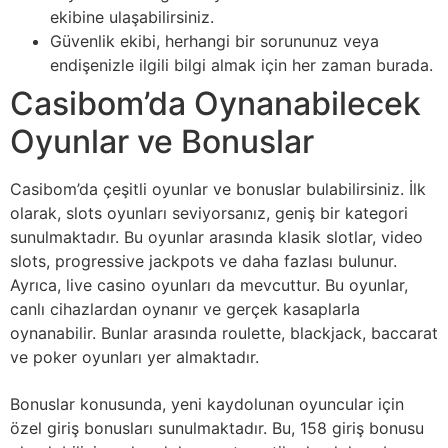
ekibine ulaşabilirsiniz.
Güvenlik ekibi, herhangi bir sorununuz veya
endişenizle ilgili bilgi almak için her zaman burada.
Casibom’da Oynanabilecek
Oyunlar ve Bonuslar
Casibom’da çeşitli oyunlar ve bonuslar bulabilirsiniz. İlk
olarak, slots oyunları seviyorsanız, geniş bir kategori
sunulmaktadır. Bu oyunlar arasında klasik slotlar, video
slots, progressive jackpots ve daha fazlası bulunur.
Ayrıca, live casino oyunları da mevcuttur. Bu oyunlar,
canlı cihazlardan oynanır ve gerçek kasaplarla
oynanabilir. Bunlar arasında roulette, blackjack, baccarat
ve poker oyunları yer almaktadır.
Bonuslar konusunda, yeni kaydolunan oyuncular için
özel giriş bonusları sunulmaktadır. Bu, 158 giriş bonusu