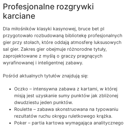
Profesjonalne rozgrywki
karciane
Dla miłośników klasyki kasynowej, bruce bet pl
przygotowało rozbudowaną bibliotekę profesjonalnych
gier przy stołach, które oddają atmosferę luksusowych
sal gier. Zakres gier obejmuje różnorodne tytuły,
zaprojektowane z myślą o graczy pragnących
wyrafinowanej i inteligentnej zabawy.
Pośród aktualnych tytułów znajdują się:
Oczko – intensywna zabawa z kartami, w której
misją jest uzyskanie sumy punktów jak zbliżonej
dwudziestu jeden punktów.
Roulette – zabawa skonstruowana na typowaniu
rezultatów ruchu okręgu ruletkowego krążka.
Poker – partia kartowa wymagająca analitycznego