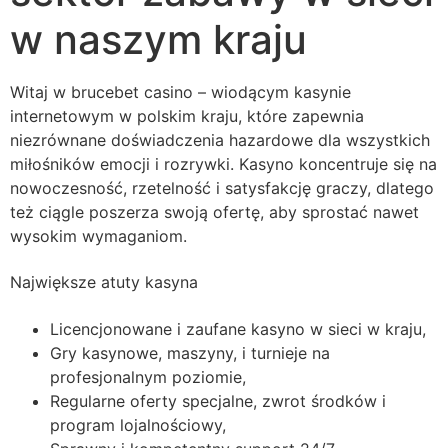
w naszym kraju
Witaj w brucebet casino – wiodącym kasynie
internetowym w polskim kraju, które zapewnia
niezrównane doświadczenia hazardowe dla wszystkich
miłośników emocji i rozrywki. Kasyno koncentruje się na
nowoczesność, rzetelność i satysfakcję graczy, dlatego
też ciągle poszerza swoją ofertę, aby sprostać nawet
wysokim wymaganiom.
Największe atuty kasyna
Licencjonowane i zaufane kasyno w sieci w kraju,
Gry kasynowe, maszyny, i turnieje na
profesjonalnym poziomie,
Regularne oferty specjalne, zwrot środków i
program lojalnościowy,