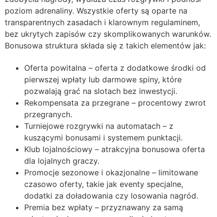
poziom adrenaliny. Wszystkie oferty są oparte na
transparentnych zasadach i klarownym regulaminem,
bez ukrytych zapisów czy skomplikowanych warunków.
Bonusowa struktura składa się z takich elementów jak:
Oferta powitalna – oferta z dodatkowe środki od
pierwszej wpłaty lub darmowe spiny, które
pozwalają grać na slotach bez inwestycji.
Rekompensata za przegrane – procentowy zwrot
przegranych.
Turniejowe rozgrywki na automatach – z
kuszącymi bonusami i systemem punktacji.
Klub lojalnościowy – atrakcyjna bonusowa oferta
dla lojalnych graczy.
Promocje sezonowe i okazjonalne – limitowane
czasowo oferty, takie jak eventy specjalne,
dodatki za doładowania czy losowania nagród.
Premia bez wpłaty – przyznawany za samą