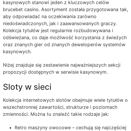
kasynowych stanowi jeden z kluczowych celów
brucebet casino. Asortyment została przygotowana tak,
aby odpowiadać na oczekiwania zarówno
niedoświadczonych, jak i zaawansowanych graczy.
Kolekcja tytułów jest regularnie rozbudowywana i
odświeżana, co daje możliwość korzystania z świeżych
oraz znanych gier od znanych deweloperów systemów
kasynowych.
Niżej znajduje się zestawienie najważniejszych sekcji
propozycji dostępnych w serwisie kasynowym.
Sloty w sieci
Kolekcja internetowych slotów obejmuje wiele tytułów o
wszechstronnej zawartości, strukturze i poziomach
zmienności. Można tu znaleźć takie rodzaje jak:
Retro maszyny owocowe – cechują się najczęściej