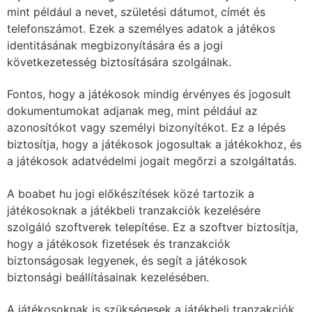
mint például a nevet, születési dátumot, címét és
telefonszámot. Ezek a személyes adatok a játékos
identitásának megbizonyítására és a jogi
következetesség biztosítására szolgálnak.
Fontos, hogy a játékosok mindig érvényes és jogosult
dokumentumokat adjanak meg, mint például az
azonosítókot vagy személyi bizonyítékot. Ez a lépés
biztosítja, hogy a játékosok jogosultak a játékokhoz, és
a játékosok adatvédelmi jogait megőrzi a szolgáltatás.
A boabet hu jogi előkészítések közé tartozik a
játékosoknak a játékbeli tranzakciók kezelésére
szolgáló szoftverek telepítése. Ez a szoftver biztosítja,
hogy a játékosok fizetések és tranzakciók
biztonságosak legyenek, és segít a játékosok
biztonsági beállításainak kezelésében.
A játékosoknak is szükségesek a játékbeli tranzakciók