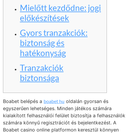
Mielőtt kezdődne: jogi
előkészítések
Gyors tranzakciók:
biztonság és
hatékonyság
Tranzakciók
biztonsága
Boabet belépés a
boabet hu
oldalán gyorsan és
egyszerűen lehetséges. Minden játékos számára
kialakított felhasználói felület biztosítja a felhasználók
számára könnyű regisztrációt és bejelentkezést. A
Boabet casino online platformon keresztül könnyen