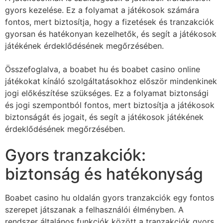
gyors kezelése. Ez a folyamat a játékosok számára
fontos, mert biztosítja, hogy a fizetések és tranzakciók
gyorsan és hatékonyan kezelhetők, és segít a játékosok
játékének érdeklődésének megőrzésében.
Összefoglalva, a boabet hu és boabet casino online
játékokat kínáló szolgáltatásokhoz először mindenkinek
jogi előkészítése szükséges. Ez a folyamat biztonsági
és jogi szempontból fontos, mert biztosítja a játékosok
biztonságát és jogait, és segít a játékosok játékének
érdeklődésének megőrzésében.
Gyors tranzakciók:
biztonság és hatékonyság
Boabet casino hu oldalán gyors tranzakciók egy fontos
szerepet játszanak a felhasználói élményben. A
rendszer általános funkciók között a tranzakciók gyors