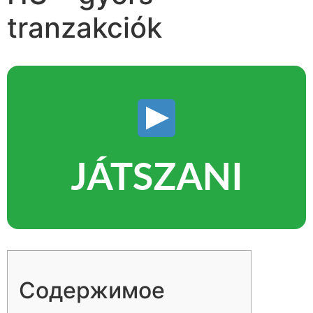
tranzakciók
JÁTSZANI
Содержимое