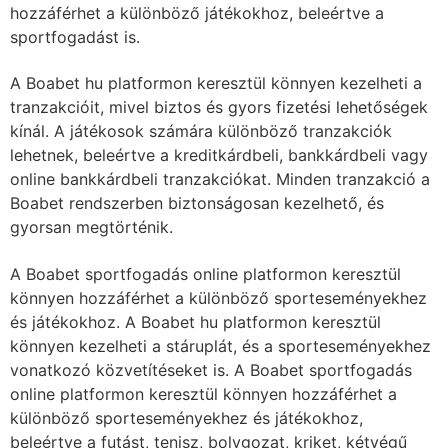
hozzáférhet a különböző játékokhoz, beleértve a
sportfogadást is.
A Boabet hu platformon keresztül könnyen kezelheti a
tranzakcióit, mivel biztos és gyors fizetési lehetőségek
kínál. A játékosok számára különböző tranzakciók
lehetnek, beleértve a kreditkárdbeli, bankkárdbeli vagy
online bankkárdbeli tranzakciókat. Minden tranzakció a
Boabet rendszerben biztonságosan kezelhető, és
gyorsan megtörténik.
A Boabet sportfogadás online platformon keresztül
könnyen hozzáférhet a különböző sporteseményekhez
és játékokhoz. A Boabet hu platformon keresztül
könnyen kezelheti a stáruplát, és a sporteseményekhez
vonatkozó közvetítéseket is. A Boabet sportfogadás
online platformon keresztül könnyen hozzáférhet a
különböző sporteseményekhez és játékokhoz,
beleértve a futást, tenisz, bolygozat, kriket, kétvégű