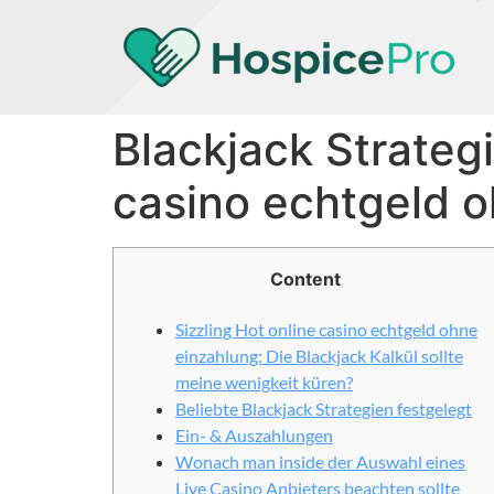
Blackjack Strategi
casino echtgeld o
Content
Sizzling Hot online casino echtgeld ohne
einzahlung: Die Blackjack Kalkül sollte
meine wenigkeit küren?
Beliebte Blackjack Strategien festgelegt
Ein- & Auszahlungen
Wonach man inside der Auswahl eines
Live Casino Anbieters beachten sollte