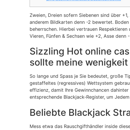
Zweien, Dreien sofern Siebenen sind über +1,
anderem Bildkarten denn -2 bewertet. Boden d
beherrschen.
Hierbei vertrauen Respektieren 
Vieren, Fünfen & Sechsen wie +2, Asse denn -
Sizzling Hot online ca
sollte meine wenigkeit
So lange und Spass je Sie bedeutet, große Tip
gestaffeltes (regressives) Wettsystem gebrau
effizienz, damit Ihre Gewinnchancen dahinter
entsprechende Blackjack-Register, um Jedem 
Beliebte Blackjack Str
Mess etwa das Rauschgifthändler inside dieser