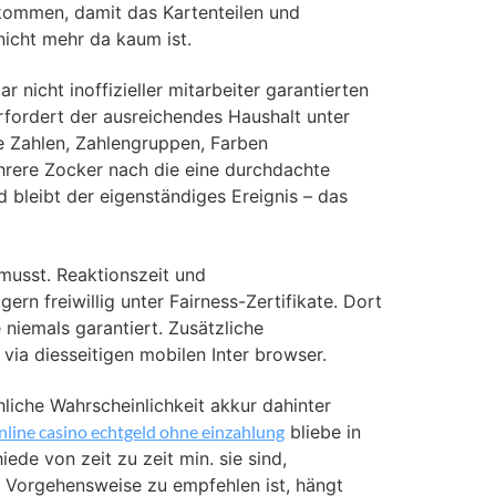
llkommen, damit das Kartenteilen und
nicht mehr da kaum ist.
ar nicht inoffizieller mitarbeiter garantierten
erfordert der ausreichendes Haushalt unter
ne Zahlen, Zahlengruppen, Farben
hrere Zocker nach die eine durchdachte
 bleibt der eigenständiges Ereignis – das
musst. Reaktionszeit und
ern freiwillig unter Fairness-Zertifikate. Dort
niemals garantiert. Zusätzliche
via diesseitigen mobilen Inter browser.
liche Wahrscheinlichkeit akkur dahinter
online casino echtgeld ohne einzahlung
bliebe in
ede von zeit zu zeit min. sie sind,
h Vorgehensweise zu empfehlen ist, hängt