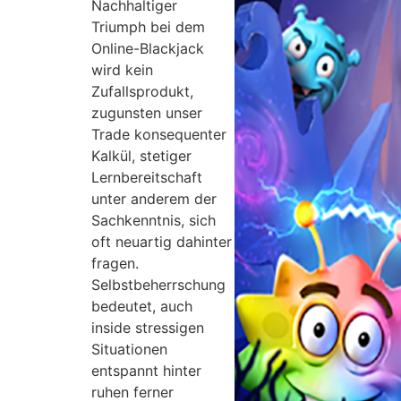
Nachhaltiger
Triumph bei dem
Online-Blackjack
wird kein
Zufallsprodukt,
zugunsten unser
Trade konsequenter
Kalkül, stetiger
Lernbereitschaft
unter anderem der
Sachkenntnis, sich
oft neuartig dahinter
fragen.
Selbstbeherrschung
bedeutet, auch
inside stressigen
Situationen
entspannt hinter
ruhen ferner