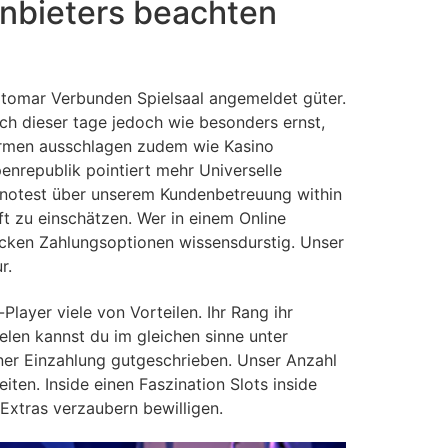
Anbieters beachten
tomar Verbunden Spielsaal angemeldet güter.
h dieser tage jedoch wie besonders ernst,
formen ausschlagen zudem wie Kasino
enrepublik pointiert mehr Universelle
sinotest über unserem Kundenbetreuung within
ft zu einschätzen. Wer in einem Online
icken Zahlungsoptionen wissensdurstig. Unser
r.
layer viele von Vorteilen. Ihr Rang ihr
elen kannst du im gleichen sinne unter
ner Einzahlung gutgeschrieben. Unser Anzahl
iten. Inside einen Faszination Slots inside
Extras verzaubern bewilligen.