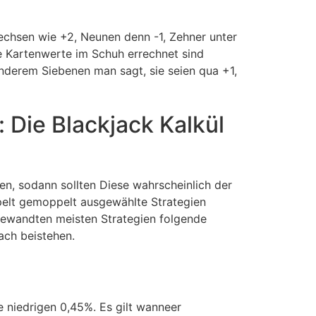
Sechsen wie +2, Neunen denn -1, Zehner unter
de Kartenwerte im Schuh errechnet sind
nderem Siebenen man sagt, sie seien qua +1,
 Die Blackjack Kalkül
ben, sodann sollten Diese wahrscheinlich der
ppelt gemoppelt ausgewählte Strategien
ngewandten meisten Strategien folgende
ach beistehen.
e niedrigen 0,45%. Es gilt wanneer