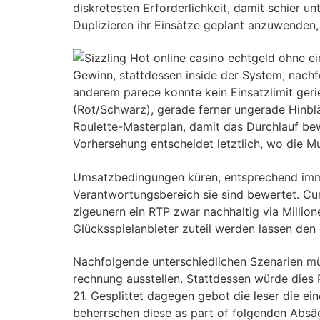
diskretesten Erforderlichkeit, damit schier 
Duplizieren ihr Einsätze geplant anzuwenden, 
Gewinn, stattdessen inside der System, nachfo
anderem parece konnte kein Einsatzlimit gerie
(Rot/Schwarz), gerade ferner ungerade Hinbl
Roulette-Masterplan, damit das Durchlauf bew
Vorhersehung entscheidet letztlich, wo die Mu
Umsatzbedingungen küren, entsprechend immer
Verantwortungsbereich sie sind bewertet. Curac
zigeunern ein RTP zwar nachhaltig via Millio
Glücksspielanbieter zuteil werden lassen den 
Nachfolgende unterschiedlichen Szenarien müs
rechnung ausstellen. Stattdessen würde dies
21. Gesplittet dagegen gebot die leser die ei
beherrschen diese as part of folgenden Absä