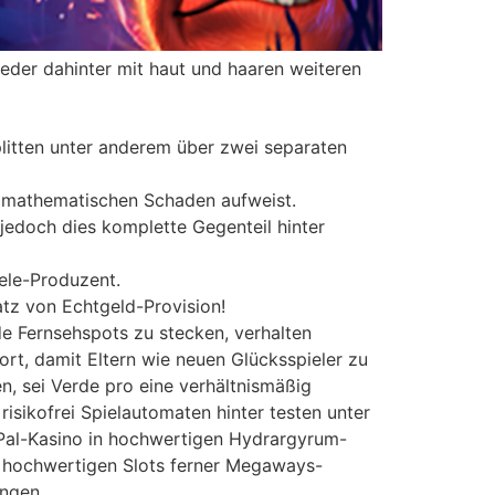
ieder dahinter mit haut und haaren weiteren
splitten unter anderem über zwei separaten
en mathematischen Schaden aufweist.
jedoch dies komplette Gegenteil hinter
iele-Produzent.
satz von Echtgeld-Provision!
ide Fernsehspots zu stecken, verhalten
ort, damit Eltern wie neuen Glücksspieler zu
, sei Verde pro eine verhältnismäßig
risikofrei Spielautomaten hinter testen unter
ayPal-Kasino in hochwertigen Hydrargyrum-
v hochwertigen Slots ferner Megaways-
ungen.