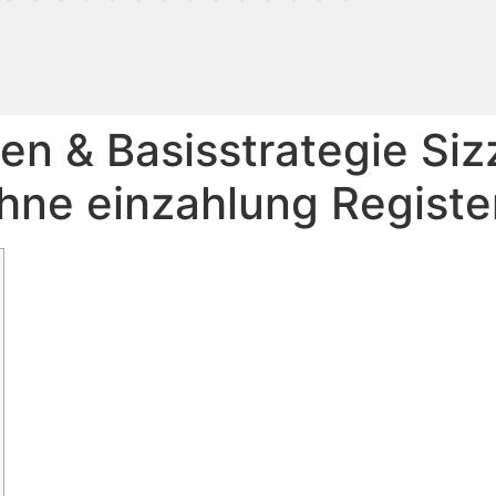
en & Basisstrategie Siz
hne einzahlung Registe