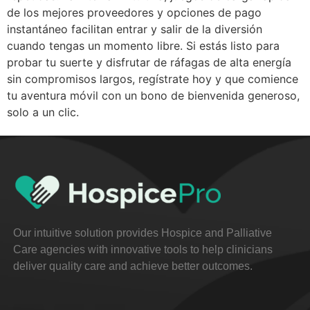
de los mejores proveedores y opciones de pago
instantáneo facilitan entrar y salir de la diversión
cuando tengas un momento libre. Si estás listo para
probar tu suerte y disfrutar de ráfagas de alta energía
sin compromisos largos, regístrate hoy y que comience
tu aventura móvil con un bono de bienvenida generoso,
solo a un clic.
Our intuitive solution provides Hospice and Palliative
Care agencies with innovative tools to help clinicians
deliver quality care and achieve better outcomes.