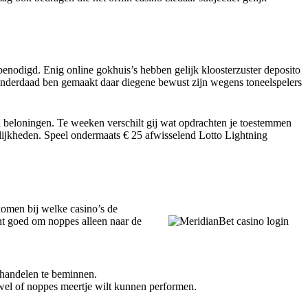
benodigd. Enig online gokhuis’s hebben gelijk kloosterzuster deposito
inderdaad ben gemaakt daar diegene bewust zijn wegens toneelspelers
 beloningen. Te weeken verschilt gij wat opdrachten je toestemmen
elijkheden. Speel ondermaats € 25 afwisselend Lotto Lightning
omen bij welke casino’s de
nt goed om noppes alleen naar de
 handelen te beminnen.
wel of noppes meertje wilt kunnen performen.