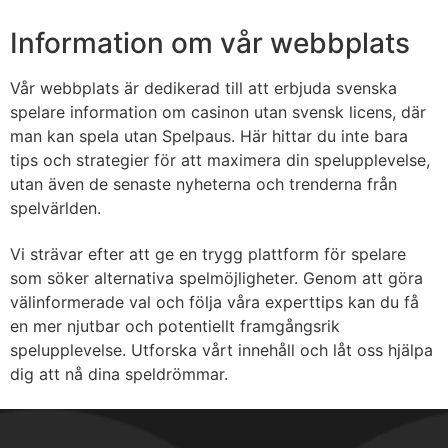
Information om vår webbplats
Vår webbplats är dedikerad till att erbjuda svenska
spelare information om casinon utan svensk licens, där
man kan spela utan Spelpaus. Här hittar du inte bara
tips och strategier för att maximera din spelupplevelse,
utan även de senaste nyheterna och trenderna från
spelvärlden.
Vi strävar efter att ge en trygg plattform för spelare
som söker alternativa spelmöjligheter. Genom att göra
välinformerade val och följa våra experttips kan du få
en mer njutbar och potentiellt framgångsrik
spelupplevelse. Utforska vårt innehåll och låt oss hjälpa
dig att nå dina speldrömmar.