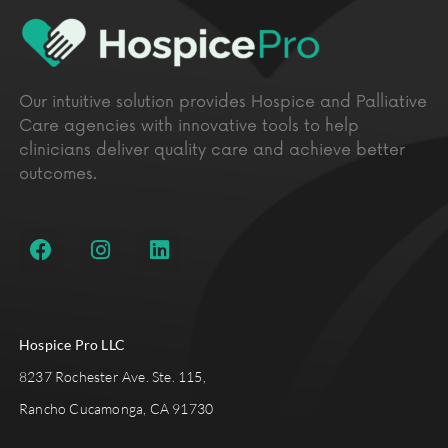
Our intuitive solution provides Hospice and Palliative
Care agencies with innovative tools to help
clinicians deliver quality care and achieve better
outcomes.
Hospice Pro LLC
8237 Rochester Ave. Ste. 115,
Rancho Cucamonga, CA 91730