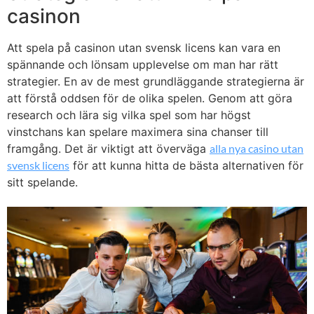
casinon
Att spela på casinon utan svensk licens kan vara en
spännande och lönsam upplevelse om man har rätt
strategier. En av de mest grundläggande strategierna är
att förstå oddsen för de olika spelen. Genom att göra
research och lära sig vilka spel som har högst
vinstchans kan spelare maximera sina chanser till
framgång. Det är viktigt att överväga
alla nya casino utan
svensk licens
för att kunna hitta de bästa alternativen för
sitt spelande.