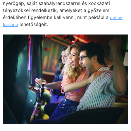
nyerőgép, saját szabályrendszerrel és kockázati
tényezőkkel rendelkezik, amelyeket a győzelem
érdekében figyelembe kell venni, mint például a
online
kaszinó
lehetőségeit.