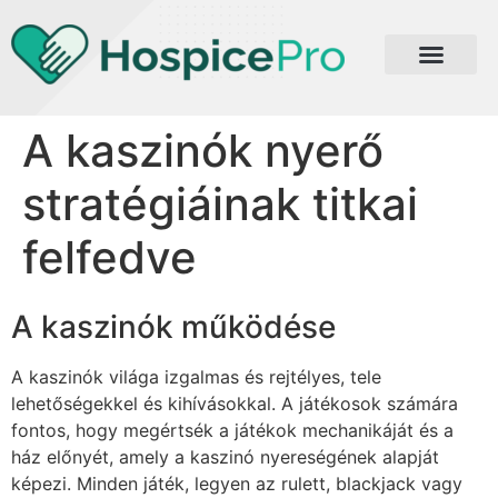
A kaszinók nyerő
stratégiáinak titkai
felfedve
A kaszinók működése
A kaszinók világa izgalmas és rejtélyes, tele
lehetőségekkel és kihívásokkal. A játékosok számára
fontos, hogy megértsék a játékok mechanikáját és a
ház előnyét, amely a kaszinó nyereségének alapját
képezi. Minden játék, legyen az rulett, blackjack vagy