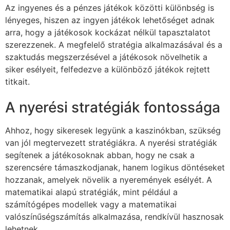
Az ingyenes és a pénzes játékok közötti különbség is
lényeges, hiszen az ingyen játékok lehetőséget adnak
arra, hogy a játékosok kockázat nélkül tapasztalatot
szerezzenek. A megfelelő stratégia alkalmazásával és a
szaktudás megszerzésével a játékosok növelhetik a
siker esélyeit, felfedezve a különböző játékok rejtett
titkait.
A nyerési stratégiák fontossága
Ahhoz, hogy sikeresek legyünk a kaszinókban, szükség
van jól megtervezett stratégiákra. A nyerési stratégiák
segítenek a játékosoknak abban, hogy ne csak a
szerencsére támaszkodjanak, hanem logikus döntéseket
hozzanak, amelyek növelik a nyeremények esélyét. A
matematikai alapú stratégiák, mint például a
számítógépes modellek vagy a matematikai
valószínűségszámítás alkalmazása, rendkívül hasznosak
lehetnek.