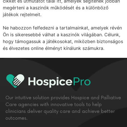
cikket és útmutatót talál itt, amelyek segítenek jobban
megérteni a kaszinók működését és a különböző
játékok rejtelmeit.
Ne habozzon felfedezni a tartalmainkat, amelyek révén
Ön is sikeresebbé válhat a kaszinók világában. Célunk,
hogy támogassuk a játékosokat, miközben biztonságos
és élvezetes online élményt kínálunk számukra.
Our intuitive solution provides Hospice and Palliative
Care agencies with innovative tools to help
clinicians deliver quality care and achieve better
outcomes.