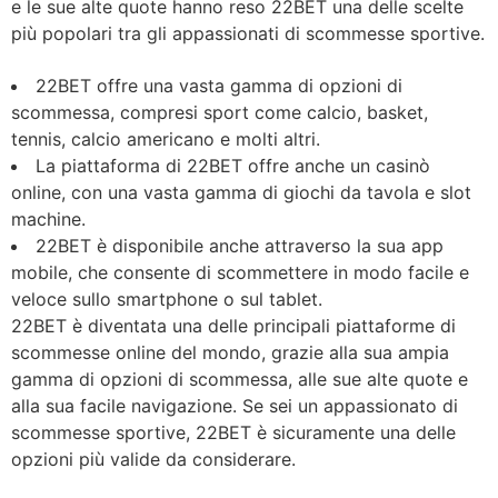
e le sue alte quote hanno reso 22BET una delle scelte
più popolari tra gli appassionati di scommesse sportive.
22BET offre una vasta gamma di opzioni di
scommessa, compresi sport come calcio, basket,
tennis, calcio americano e molti altri.
La piattaforma di 22BET offre anche un casinò
online, con una vasta gamma di giochi da tavola e slot
machine.
22BET è disponibile anche attraverso la sua app
mobile, che consente di scommettere in modo facile e
veloce sullo smartphone o sul tablet.
22BET è diventata una delle principali piattaforme di
scommesse online del mondo, grazie alla sua ampia
gamma di opzioni di scommessa, alle sue alte quote e
alla sua facile navigazione. Se sei un appassionato di
scommesse sportive, 22BET è sicuramente una delle
opzioni più valide da considerare.