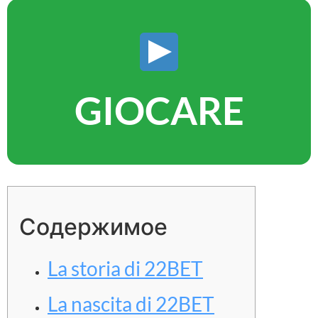
GIOCARE
Содержимое
La storia di 22BET
La nascita di 22BET