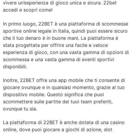
vivere un’esperienza di gioco unica e sicura. 22bet
accedi e scopri come!
In primo luogo, 22BET è una piattaforma di scommesse
sportive online legale in Italia, quindi puoi essere sicuro
che il tuo denaro è in buone mani. La piattaforma è
stata progettata per offrire una facile e veloce
esperienza di gioco, con una vasta gamma di opzioni di
scommessa e una vasta gamma di eventi sportivi
disponibili.
Inoltre, 22BET offre una app mobile che ti consente di
giocare ovunque e in qualsiasi momento, grazie al tuo
dispositivo mobile. Questo significa che puoi
scommettere sulle partite dei tuoi team preferiti,
ovunque tu sia.
La piattaforma di 22BET è anche dotata di una casino
online, dove puoi giocare a giochi di azione, slot