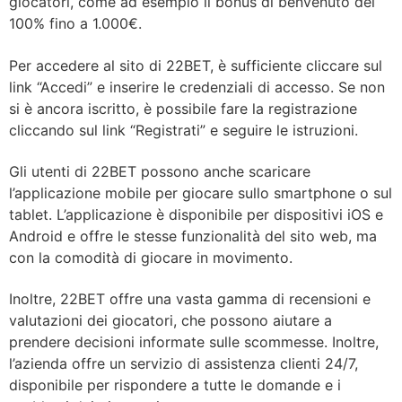
giocatori, come ad esempio il bonus di benvenuto del
100% fino a 1.000€.
Per accedere al sito di 22BET, è sufficiente cliccare sul
link “Accedi” e inserire le credenziali di accesso. Se non
si è ancora iscritto, è possibile fare la registrazione
cliccando sul link “Registrati” e seguire le istruzioni.
Gli utenti di 22BET possono anche scaricare
l’applicazione mobile per giocare sullo smartphone o sul
tablet. L’applicazione è disponibile per dispositivi iOS e
Android e offre le stesse funzionalità del sito web, ma
con la comodità di giocare in movimento.
Inoltre, 22BET offre una vasta gamma di recensioni e
valutazioni dei giocatori, che possono aiutare a
prendere decisioni informate sulle scommesse. Inoltre,
l’azienda offre un servizio di assistenza clienti 24/7,
disponibile per rispondere a tutte le domande e i