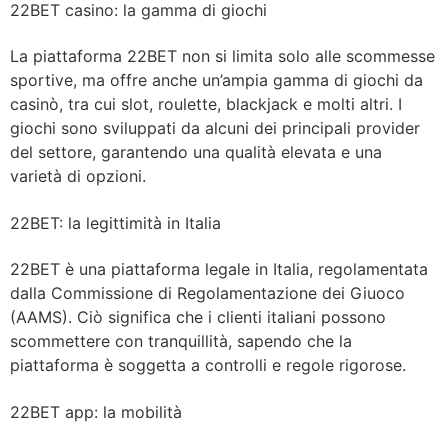
22BET casino: la gamma di giochi
La piattaforma 22BET non si limita solo alle scommesse
sportive, ma offre anche un’ampia gamma di giochi da
casinò, tra cui slot, roulette, blackjack e molti altri. I
giochi sono sviluppati da alcuni dei principali provider
del settore, garantendo una qualità elevata e una
varietà di opzioni.
22BET: la legittimità in Italia
22BET è una piattaforma legale in Italia, regolamentata
dalla Commissione di Regolamentazione dei Giuoco
(AAMS). Ciò significa che i clienti italiani possono
scommettere con tranquillità, sapendo che la
piattaforma è soggetta a controlli e regole rigorose.
22BET app: la mobilità