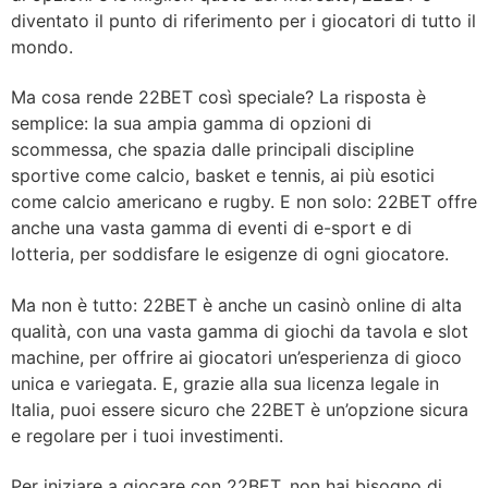
diventato il punto di riferimento per i giocatori di tutto il
mondo.
Ma cosa rende 22BET così speciale? La risposta è
semplice: la sua ampia gamma di opzioni di
scommessa, che spazia dalle principali discipline
sportive come calcio, basket e tennis, ai più esotici
come calcio americano e rugby. E non solo: 22BET offre
anche una vasta gamma di eventi di e-sport e di
lotteria, per soddisfare le esigenze di ogni giocatore.
Ma non è tutto: 22BET è anche un casinò online di alta
qualità, con una vasta gamma di giochi da tavola e slot
machine, per offrire ai giocatori un’esperienza di gioco
unica e variegata. E, grazie alla sua licenza legale in
Italia, puoi essere sicuro che 22BET è un’opzione sicura
e regolare per i tuoi investimenti.
Per iniziare a giocare con 22BET, non hai bisogno di