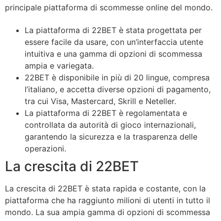
principale piattaforma di scommesse online del mondo.
La piattaforma di 22BET è stata progettata per
essere facile da usare, con un’interfaccia utente
intuitiva e una gamma di opzioni di scommessa
ampia e variegata.
22BET è disponibile in più di 20 lingue, compresa
l’italiano, e accetta diverse opzioni di pagamento,
tra cui Visa, Mastercard, Skrill e Neteller.
La piattaforma di 22BET è regolamentata e
controllata da autorità di gioco internazionali,
garantendo la sicurezza e la trasparenza delle
operazioni.
La crescita di 22BET
La crescita di 22BET è stata rapida e costante, con la
piattaforma che ha raggiunto milioni di utenti in tutto il
mondo. La sua ampia gamma di opzioni di scommessa