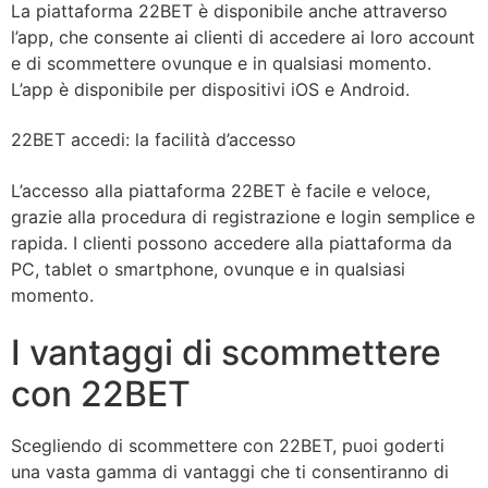
La piattaforma 22BET è disponibile anche attraverso
l’app, che consente ai clienti di accedere ai loro account
e di scommettere ovunque e in qualsiasi momento.
L’app è disponibile per dispositivi iOS e Android.
22BET accedi: la facilità d’accesso
L’accesso alla piattaforma 22BET è facile e veloce,
grazie alla procedura di registrazione e login semplice e
rapida. I clienti possono accedere alla piattaforma da
PC, tablet o smartphone, ovunque e in qualsiasi
momento.
I vantaggi di scommettere
con 22BET
Scegliendo di scommettere con 22BET, puoi goderti
una vasta gamma di vantaggi che ti consentiranno di