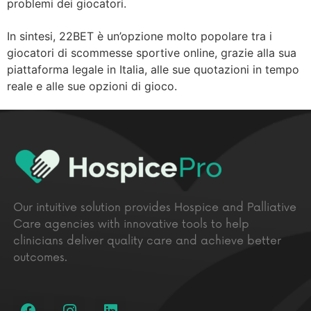
problemi dei giocatori.
In sintesi, 22BET è un’opzione molto popolare tra i
giocatori di scommesse sportive online, grazie alla sua
piattaforma legale in Italia, alle sue quotazioni in tempo
reale e alle sue opzioni di gioco.
Our intuitive solution provides Hospice and Palliative
Care agencies with innovative tools to help
clinicians deliver quality care and achieve better
outcomes.