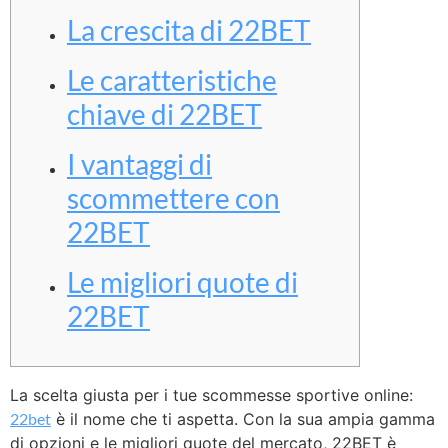
La crescita di 22BET
Le caratteristiche
chiave di 22BET
I vantaggi di
scommettere con
22BET
Le migliori quote di
22BET
La scelta giusta per i tue scommesse sportive online:
22bet
è il nome che ti aspetta. Con la sua ampia gamma
di opzioni e le migliori quote del mercato, 22BET è