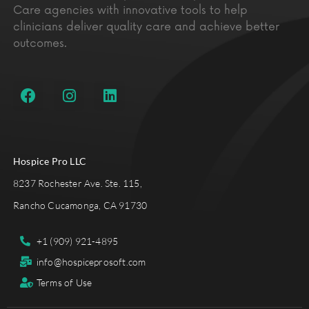
Care agencies with innovative tools to help
clinicians deliver quality care and achieve better
outcomes.
Hospice Pro LLC
8237 Rochester Ave. Ste. 115,
Rancho Cucamonga, CA 91730
+1 (909) 921-4895
info@hospiceprosoft.com
Terms of Use