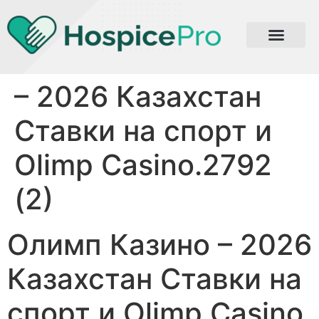
– 2026 Казахстан
Ставки на спорт и
Olimp Casino.2792
(2)
Олимп Казино – 2026
Казахстан Ставки на
спорт и Olimp Casino