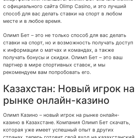
с официального сайта Olimp Casino, и это лучший
способ для вас делать ставки на спорт в любом
месте и в любое время.
Олимп Бет – это не только способ для вас делать
ставки на спорт, но и возможность получать доступ
к информации о матчах и командах, а также
получать бонусы и скидки. Олимп Бет – это ваш
партнер в мире спортивных ставок, и мы
рекомендуем вам попробовать его.
Казахстан: Новый игрок на
рынке онлайн-казино
Олимп Казино – новый игрок на рынке онлайн-
казино в Казахстане. Компания Олимп Бет скачать,
которая уже имеет успешный опыт в других
странах, теперь готовит свой вход на казахстанский