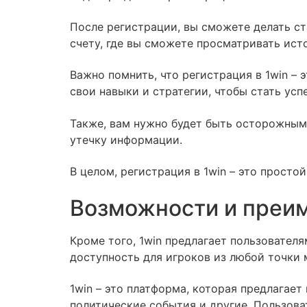
После регистрации, вы сможете делать ста
счету, где вы сможете просматривать ист
Важно помнить, что регистрация в 1win –
свои навыки и стратегии, чтобы стать ус
Также, вам нужно будет быть осторожным
утечку информации.
В целом, регистрация в 1win – это прост
Возможности и преи
Кроме того, 1win предлагает пользовател
доступность для игроков из любой точки 
1win – это платформа, которая предлагает
политические события и другие. Пользова