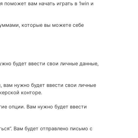
я поможет вам начать играть в 1win и
 суммами, которые вы можете себе
нужно будет ввести свои личные данные,
м, вам нужно будет ввести свои личные
керской конторе.
гие опции. Вам нужно будет ввести
ься”. Вам будет отправлено письмо с