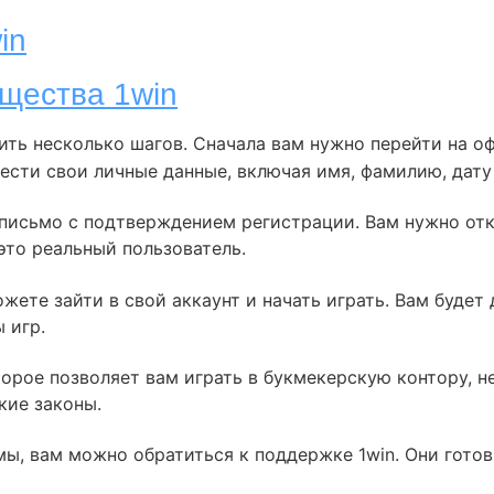
in
щества 1win
ть несколько шагов. Сначала вам нужно перейти на оф
вести свои личные данные, включая имя, фамилию, дат
письмо с подтверждением регистрации. Вам нужно отк
 это реальный пользователь.
ете зайти в свой аккаунт и начать играть. Вам будет 
 игр.
оторое позволяет вам играть в букмекерскую контору, н
кие законы.
мы, вам можно обратиться к поддержке 1win. Они гото