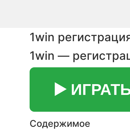
1win регистрация
1win — регистра
▶️ ИГРАТ
Содержимое