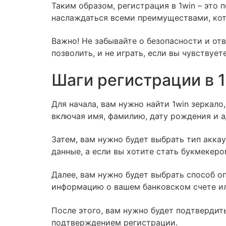
Таким образом, регистрация в 1win – это 
наслаждаться всеми преимуществами, кот
Важно! Не забывайте о безопасности и от
позволить, и не играть, если вы чувствуе
Шаги регистрации в 
Для начала, вам нужно найти 1win зеркало
включая имя, фамилию, дату рождения и а
Затем, вам нужно будет выбрать тип аккау
данные, а если вы хотите стать букмекер
Далее, вам нужно будет выбрать способ о
информацию о вашем банковском счете и
После этого, вам нужно будет подтвердит
подтверждением регистрации.