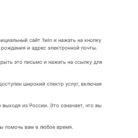
ициальный сайт 1win и нажать на кнопку
у рождения и адрес электронной почты.
рыть это письмо и нажать на ссылку для
доступен широкий спектр услуг, включая
е выходя из России. Это означает, что вы
вы помочь вам в любое время.