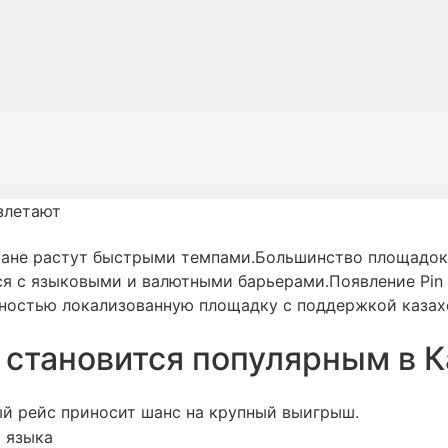
взлетают
хстане растут быстрыми темпами.Большинство площадо
я с языковыми и валютными барьерами.Появление Pin 
лностью локализованную площадку с поддержкой казах
r становится популярным в 
й рейс приносит шанс на крупный выигрыш.
 языка