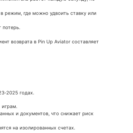
в режим, где можно удвоить ставку или
 потерь.
ент возврата в Pin Up Aviator составляет
23‑2025 годах.
 играм.
анных и документов, что снижает риск
нятся на изолированных счетах.