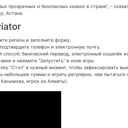
амых прозрачных и безопасных казино в стране”, – сказ
р, Астана.
iator
рите регион и заполните форму.
 подтвердите телефон и электронную почту.
й способ: банковский перевод, электронный кошелёк и
авки и нажмите “Запустить” в окне игры.
пку “Стоп” в нужный момент, чтобы зафиксировать вы
ть небольшие суммы и играть регулярно, чем пытаться
Касымова, игрок из Алматы).