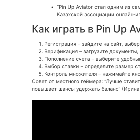
“Pin Up Aviator стал одним из с
Казахской ассоциации онлайн‑иг
Как играть в Pin Up Av
Регистрация – зайдите на сайт, выбе
Верификация – загрузите документы,
Пополнение счета – выберите удобны
Выбор ставки – определите размер ст
Контроль множителя – нажимайте кно
Совет от местного геймера: “Лучше стави
повышает шансы удержать баланс” (Ирина 