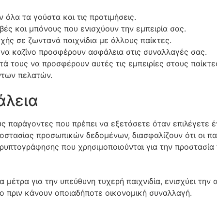
 όλα τα γούστα και τις προτιμήσεις.
ές και μπόνους που ενισχύουν την εμπειρία σας.
ής σε ζωντανά παιχνίδια με άλλους παίκτες.
ένα καζίνο προσφέρουν ασφάλεια στις συναλλαγές σας.
τητά τους να προσφέρουν αυτές τις εμπειρίες στους παίκτ
ντων πελατών.
άλεια
υς παράγοντες που πρέπει να εξετάσετε όταν επιλέγετε έν
προστασίας προσωπικών δεδομένων, διασφαλίζουν ότι οι 
 κρυπτογράφησης που χρησιμοποιούνται για την προστασία
 μέτρα για την υπεύθυνη τυχερή παιχνιδία, ενισχύει την 
ο πριν κάνουν οποιαδήποτε οικονομική συναλλαγή.