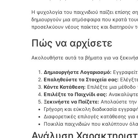
Η ψυχολογία του παιχνιδιού παίζει επίσης σ
δημιουργούν μια ατμόσφαιρα που κρατά του
προσελκύουν νέους παίκτες και διατηρούν 
Πώς να αρχίσετε
Ακολουθήστε αυτά τα βήματα για να ξεκινήσε
Δημιουργήστε Λογαριασμό:
Εγγραφείτε
Επαληθεύστε τα Στοιχεία σας:
Ελέγξτε
Κάντε Κατάθεση:
Επιλέξτε μια μέθοδο 
Επιλέξτε το Παιχνίδι σας:
Ανακαλύψτε τ
Ξεκινήστε να Παίζετε:
Απολαύστε την ε
Γρήγορη και εύκολη διαδικασία εγγραφή
Διαφορετικές επιλογές κατάθεσης για 
Ποικιλία παιχνιδιών που καλύπτουν όλα
Ανάλυση Χαρακτηρισ