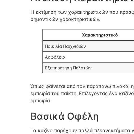
Η εκτίμηση των χαρακτηριστικών που προσφέ
σημαντικών χαρακτηριστικών.
Χαρακτηριστικό
Ποικιλία Παιχνιδιών
Ασφάλεια
Εξυπηρέτηση Πελατών
Όπως φαίνεται από τον παραπάνω πίνακα, η 
εμπειρία του παίκτη. Επιλέγοντας ένα καζίν
εμπειρία.
Βασικά Οφέλη
Τα καζίνο παρέχουν πολλά πλεονεκτήματα γ