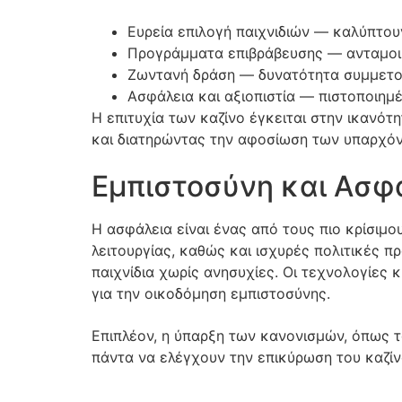
Ευρεία επιλογή παιχνιδιών — καλύπτουν
Προγράμματα επιβράβευσης — ανταμοιβ
Ζωντανή δράση — δυνατότητα συμμετοχ
Ασφάλεια και αξιοπιστία — πιστοποιημ
Η επιτυχία των καζίνο έγκειται στην ικανό
και διατηρώντας την αφοσίωση των υπαρχό
Εμπιστοσύνη και Ασφ
Η ασφάλεια είναι ένας από τους πιο κρίσιμο
λειτουργίας, καθώς και ισχυρές πολιτικές 
παιχνίδια χωρίς ανησυχίες. Οι τεχνολογίες
για την οικοδόμηση εμπιστοσύνης.
Επιπλέον, η ύπαρξη των κανονισμών, όπως τα
πάντα να ελέγχουν την επικύρωση του καζίν