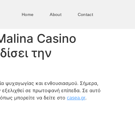
Home
About
Contact
alina Casino
δίσει την
ία ψυχαγωγίας και ενθουσιασμού. Σήμερα,
 εξελιχθεί σε πρωτοφανή επίπεδα. Σε αυτό
 όπως μπορείτε να δείτε στο
.
casea.gr