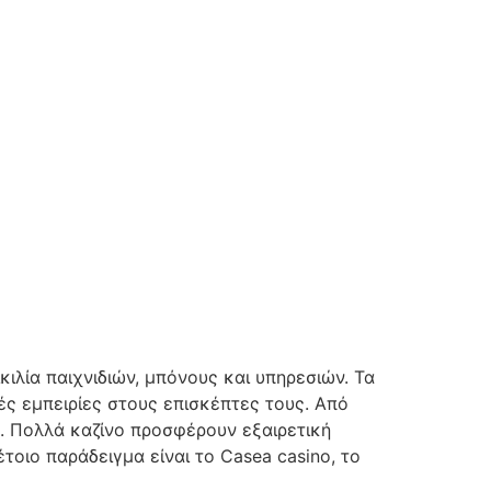
κιλία παιχνιδιών, μπόνους και υπηρεσιών. Τα
ές εμπειρίες στους επισκέπτες τους. Από
ς. Πολλά καζίνο προσφέρουν εξαιρετική
οιο παράδειγμα είναι το Casea casino, το