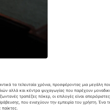
αντικά τα τελευταία χρόνια, προσφέροντας μια μεγάλη ποι
ιδιών αλλά και κέντρα ψυχαγωγίας που παρέχουν μοναδικ
ωντανές τραπέζες πόκερ, οι επιλογές είναι απεριόριστε
άβευσης, που ενισχύουν την εμπειρία του χρήστη. Ένα τέτ
 παίκτες.